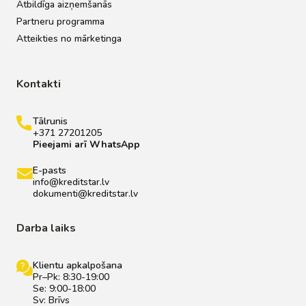
Atbildīga aizņemšanās
Partneru programma
Atteikties no mārketinga
Kontakti
Tālrunis
+371 27201205
Pieejami arī WhatsApp
E-pasts
info@kreditstar.lv
dokumenti@kreditstar.lv
Darba laiks
Klientu apkalpošana
Pr–Pk: 8:30-19:00
Se: 9:00-18:00
Sv: Brīvs