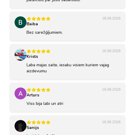
18.06.2026
Baiba
Bez sarežģījumiem.
16.06.2026
Krists
Laba majas saite, iesaku visiem kuriem vajag
aizdevumu
16.06.2026
Arturs
Viss bija labi un atri
16.06.2026
Sanijs