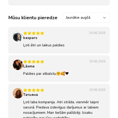
Kārtot pēc
Mūsu klientu pieredze
29.06.2026
kaspars
Ļoti ātri un laikus paldies
19.06.2026
Lāsma
Paldies par atbalstu🤗🥰❤️
19.06.2026
Татьяна
Ļoti laba kompanija. Atri strāda, vienmēr laipni
sarunā. Piedava izdevīgus darījumus ar labiem
nosacījumiem. Man tiešām palīdzēji. Izsaku
pateicību par jūsu sadarbību.