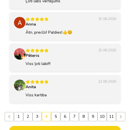
Ļoti labs vērtējums
15.06.2026
Anna
Ātri, precīzi! Paldies!👍😊
15.06.2026
Pēteris
Viss ļoti labi!!!
12.06.2026
Anita
Viss kartiba
1
2
3
4
5
6
7
8
9
10
11