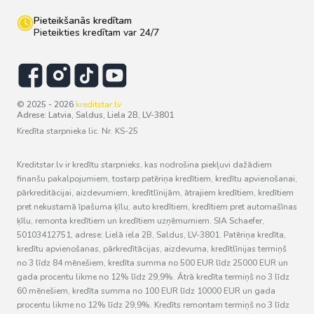
Pieteikšanās kredītam
Pieteikties kredītam var 24/7
© 2025 - 2026
kreditstar.lv
Adrese: Latvia, Saldus, Liela 2B, LV-3801
Kredīta starpnieka lic. Nr. KS-25
Kreditstar.lv ir kredītu starpnieks, kas nodrošina piekļuvi dažādiem
finanšu pakalpojumiem, tostarp patēriņa kredītiem, kredītu apvienošanai,
pārkreditācijai, aizdevumiem, kredītlīnijām, ātrajiem kredītiem, kredītiem
pret nekustamā īpašuma ķīlu, auto kredītiem, kredītiem pret automašīnas
ķīlu, remonta kredītiem un kredītiem uzņēmumiem. SIA Schaefer,
50103412751, adrese: Lielā iela 2B, Saldus, LV-3801. Patēriņa kredīta,
kredītu apvienošanas, pārkredītācijas, aizdevuma, kredītlīnijas termiņš
no 3 līdz 84 mēnešiem, kredīta summa no 500 EUR līdz 25000 EUR un
gada procentu likme no 12% līdz 29,9%. Ātrā kredīta termiņš no 3 līdz
60 mēnešiem, kredīta summa no 100 EUR līdz 10000 EUR un gada
procentu likme no 12% līdz 29,9%. Kredīts remontam termiņš no 3 līdz