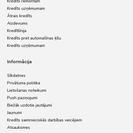
Kredīts remontam
Kredīts uzņēmumam
Ātrais kredīts
Aizdevums
Kredītlīnija
Kredīts pret automašīnas ķīlu
Kredīts uzņēmumam
Informācija
Sīkdatnes
Privātuma politika
Lietošanas noteikumi
Push paziņojumi
Biežāk uzdotie jautājumi
Jaunumi
Kredīts saimnieciskās darbības veicējiem
Atsauksmes