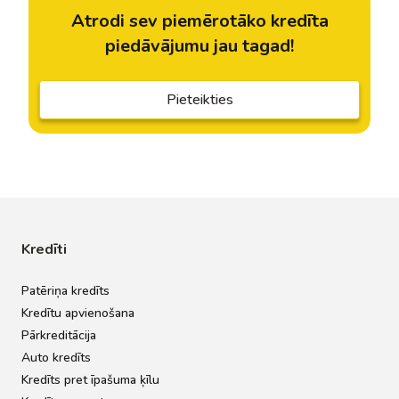
Atrodi sev piemērotāko kredīta
piedāvājumu jau tagad!
Pieteikties
Kredīti
Patēriņa kredīts
Kredītu apvienošana
Pārkreditācija
Auto kredīts
Kredīts pret īpašuma ķīlu