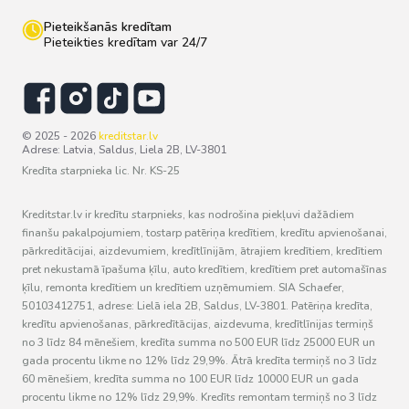
Pieteikšanās kredītam
Pieteikties kredītam var 24/7
© 2025 - 2026
kreditstar.lv
Adrese: Latvia, Saldus, Liela 2B, LV-3801
Kredīta starpnieka lic. Nr. KS-25
Kreditstar.lv ir kredītu starpnieks, kas nodrošina piekļuvi dažādiem
finanšu pakalpojumiem, tostarp patēriņa kredītiem, kredītu apvienošanai,
pārkreditācijai, aizdevumiem, kredītlīnijām, ātrajiem kredītiem, kredītiem
pret nekustamā īpašuma ķīlu, auto kredītiem, kredītiem pret automašīnas
ķīlu, remonta kredītiem un kredītiem uzņēmumiem. SIA Schaefer,
50103412751, adrese: Lielā iela 2B, Saldus, LV-3801. Patēriņa kredīta,
kredītu apvienošanas, pārkredītācijas, aizdevuma, kredītlīnijas termiņš
no 3 līdz 84 mēnešiem, kredīta summa no 500 EUR līdz 25000 EUR un
gada procentu likme no 12% līdz 29,9%. Ātrā kredīta termiņš no 3 līdz
60 mēnešiem, kredīta summa no 100 EUR līdz 10000 EUR un gada
procentu likme no 12% līdz 29,9%. Kredīts remontam termiņš no 3 līdz