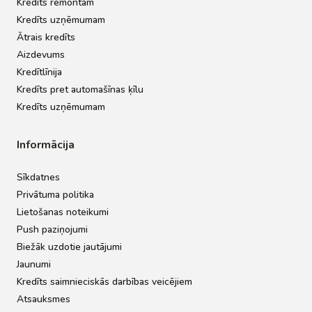
Kredīts remontam
Kredīts uzņēmumam
Ātrais kredīts
Aizdevums
Kredītlīnija
Kredīts pret automašīnas ķīlu
Kredīts uzņēmumam
Informācija
Sīkdatnes
Privātuma politika
Lietošanas noteikumi
Push paziņojumi
Biežāk uzdotie jautājumi
Jaunumi
Kredīts saimnieciskās darbības veicējiem
Atsauksmes