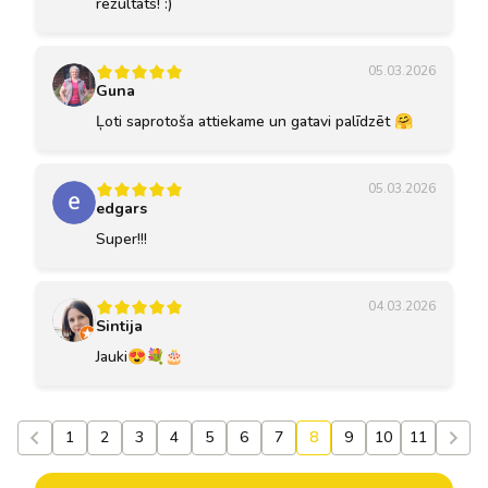
rezultāts! :)
05.03.2026
Guna
Ļoti saprotoša attiekame un gatavi palīdzēt 🤗
05.03.2026
edgars
Super!!!
04.03.2026
Sintija
Jauki😍💐🎂
1
2
3
4
5
6
7
8
9
10
11