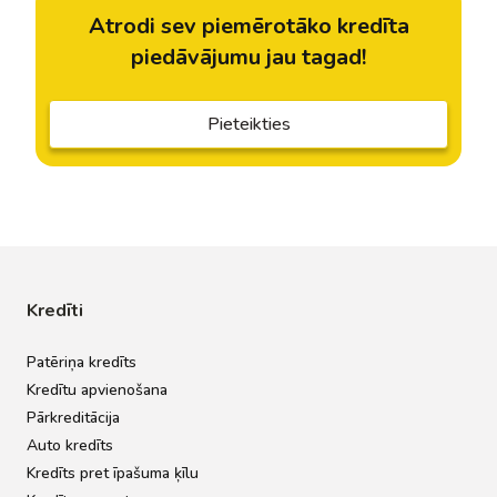
Atrodi sev piemērotāko kredīta
piedāvājumu jau tagad!
Pieteikties
Kredīti
Patēriņa kredīts
Kredītu apvienošana
Pārkreditācija
Auto kredīts
Kredīts pret īpašuma ķīlu