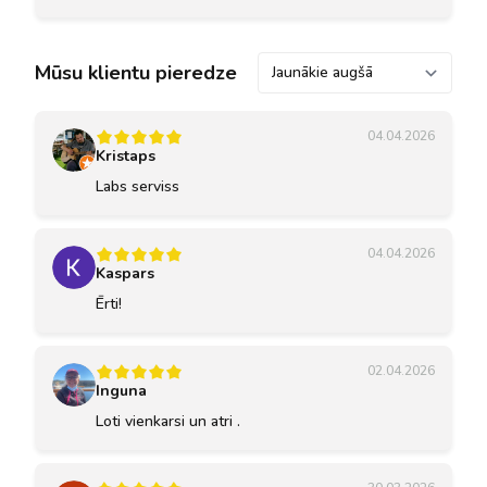
Kārtot pēc
Mūsu klientu pieredze
04.04.2026
Kristaps
Labs serviss
04.04.2026
Kaspars
Ērti!
02.04.2026
Inguna
Loti vienkarsi un atri .