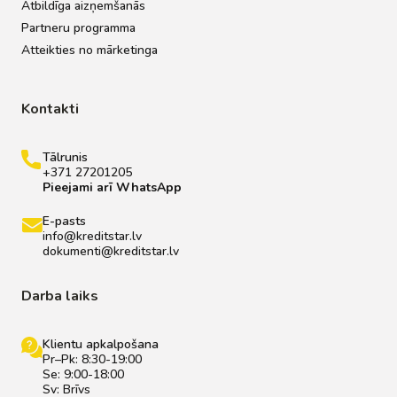
Atbildīga aizņemšanās
Partneru programma
Atteikties no mārketinga
Kontakti
Tālrunis
+371 27201205
Pieejami arī WhatsApp
E-pasts
info@kreditstar.lv
dokumenti@kreditstar.lv
Darba laiks
Klientu apkalpošana
Pr–Pk: 8:30-19:00
Se: 9:00-18:00
Sv: Brīvs