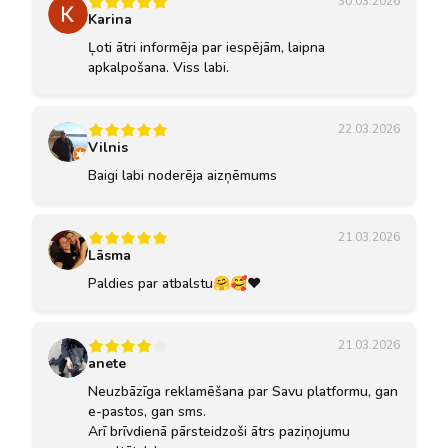
30.03.2026
Karina
Ļoti ātri informēja par iespējām, laipna
apkalpošana. Viss labi.
22.03.2026
Vilnis
Baigi labi noderēja aizņēmums
21.03.2026
Lāsma
Paldies par atbalstu🤗🥰❤️
21.03.2026
anete
Neuzbāzīga reklamēšana par Savu platformu, gan
e-pastos, gan sms.
Arī brīvdienā pārsteidzoši ātrs paziņojumu