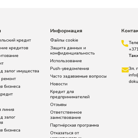
ы
Информация
Конта
ельский кредит
Файлы cookie
Тел
ние кредитов
Защита данных и
+37
конфиденциальность
итование
Так
Использование
ит
Push-уведомления
Эл. 
д залог имущества
info
Часто задаваемые вопросы
 ремонт
doku
Новости
я бизнеса
Кредит для
кредит
предпринимателей
Отзывы
я линия
Ответственное
д залог
заимствование
ля
Партнёрская программа
я бизнеса
Отказаться от